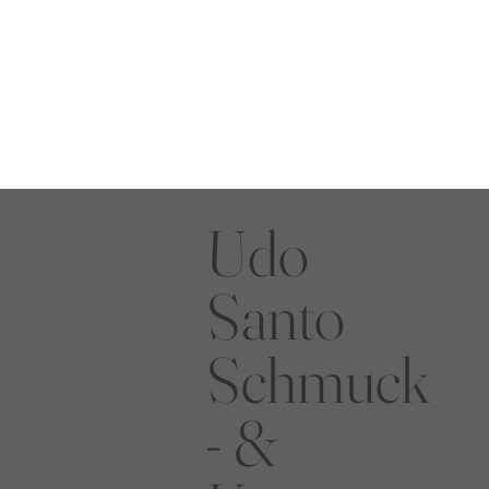
Udo
Santo
Schmuck
- &