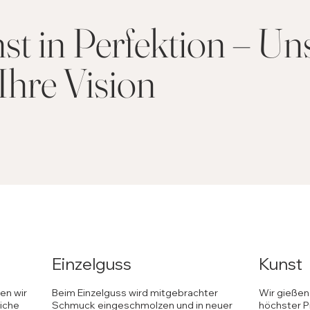
 in Perfektion – Un
Ihre Vision
Einzelguss
Kunst
en wir
Beim Einzelguss wird mitgebrachter
Wir gießen
eiche
Schmuck eingeschmolzen und in neuer
höchster P