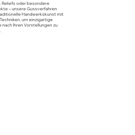
, Reliefs oder besondere
kte – unsere Gussverfahren
raditionelle Handwerkskunst mit
echniken, um einzigartige
 nach Ihren Vorstellungen zu
.