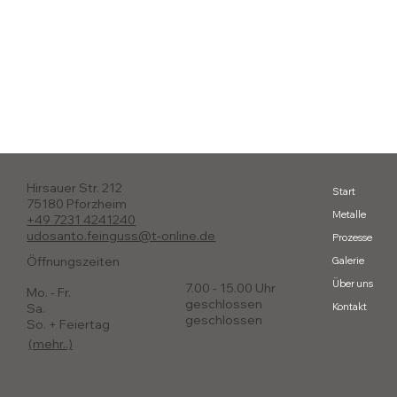
Hirsauer Str. 212
Start
75180 Pforzheim
Metalle
+49 7231 4241240
udosanto.feinguss@t-online.de
Prozesse
Öffnungszeiten
Galerie
Über uns
7.00 - 15.00 Uhr
Mo. - Fr.
geschlossen
Sa.
Kontakt
geschlossen
So. + Feiertag
(mehr..)