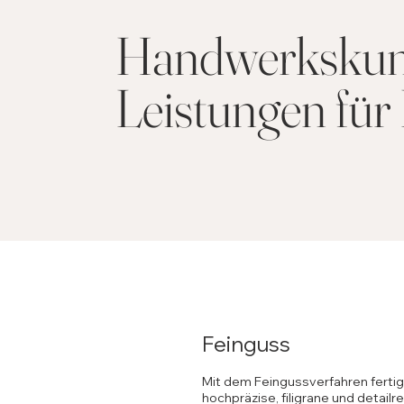
Handwerkskunst
Leistungen für 
Feinguss
Mit dem Feingussverfahren fertig
hochpräzise, filigrane und detailr