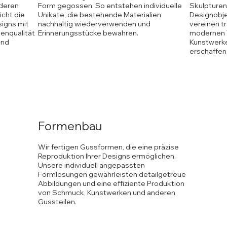
nderen
Form gegossen. So entstehen individuelle
Skulpturen
icht die
Unikate, die bestehende Materialien
Designobje
igns mit
nachhaltig wiederverwenden und
vereinen t
henqualität
Erinnerungsstücke bewahren.
modernen T
und
Kunstwerke
erschaffen
Formenbau
Wir fertigen Gussformen, die eine präzise
Reproduktion Ihrer Designs ermöglichen.
Unsere individuell angepassten
Formlösungen gewährleisten detailgetreue
Abbildungen und eine effiziente Produktion
von Schmuck, Kunstwerken und anderen
Gussteilen.