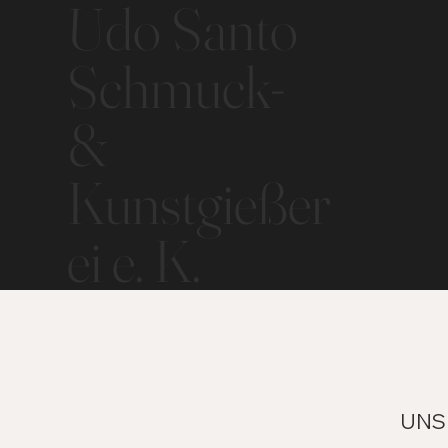
Udo Santo
Schmuck-
&
Kunstgießer
ei e. K.
UNS